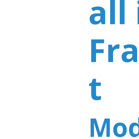
all
Fr
t
Mod