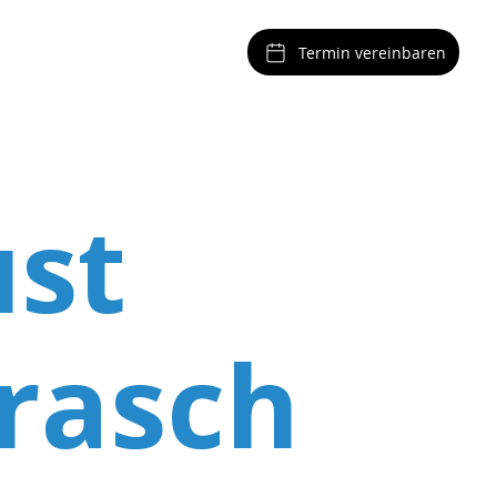
Termin vereinbaren
ust
rasch