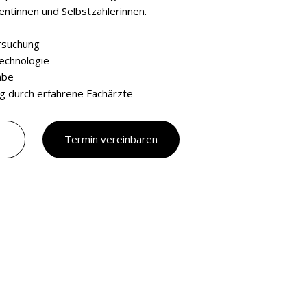
ientinnen und Selbstzahlerinnen.
rsuchung
echnologie
abe
ng durch erfahrene Fachärzte
Termin vereinbaren