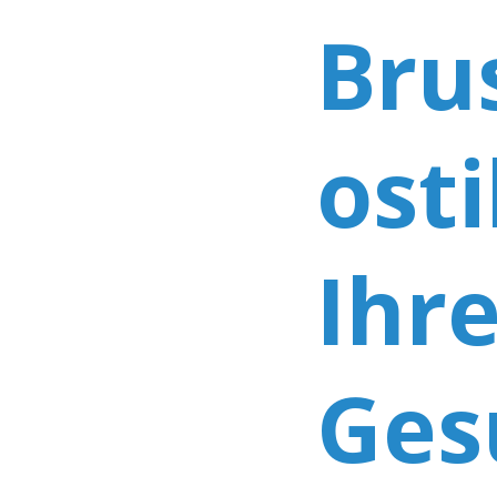
Bru
osti
Ihr
Ges