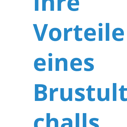
Ihre
Vorteile
eines
Brustul
challs