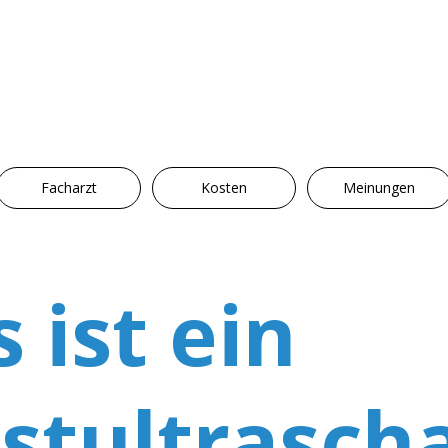
Facharzt
Kosten
Meinungen
 ist ein
stultrascha