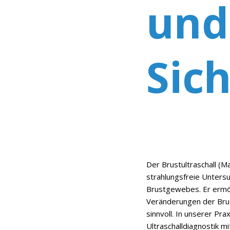
und
Sic
Der Brustultraschall (
strahlungsfreie Unters
Brustgewebes. Er ermög
Veränderungen der Brus
sinnvoll. In unserer Pra
Ultraschalldiagnostik m