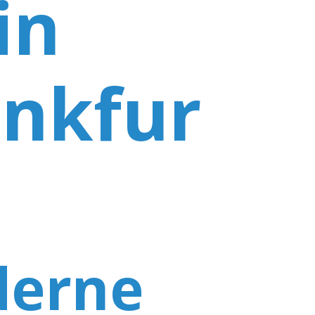
 in
ankfur
erne