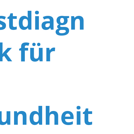
stdiagn
k für
e
undheit